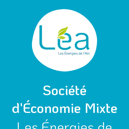
Aller
Navigation
au
des
contenu
articles
Société
d'Économie Mixte
Les Énergies de