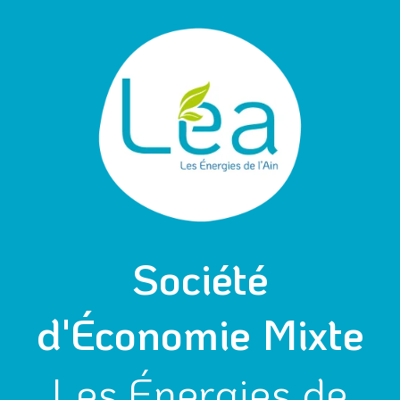
Aller
Navigation
au
des
contenu
articles
Société
d'Économie Mixte
Les Énergies de