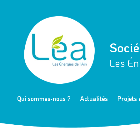
Aller
Navigation
au
des
contenu
articles
Socié
Les Éne
Qui sommes-nous ?
Actualités
Projets 