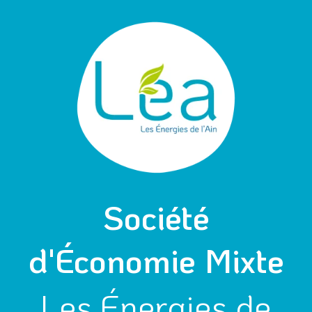
Aller
Navigation
au
des
contenu
articles
Société
d'Économie Mixte
Les Énergies de