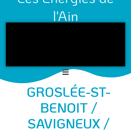
l'Ain
Menu
GROSLÉE-ST-
BENOIT /
SAVIGNEUX /