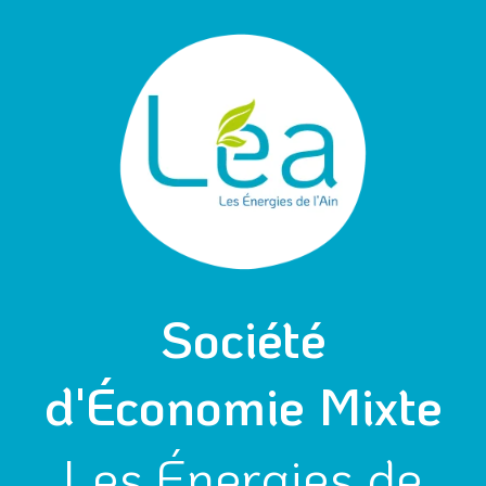
Aller
Navigation
au
des
contenu
articles
Société
d'Économie Mixte
Les Énergies de