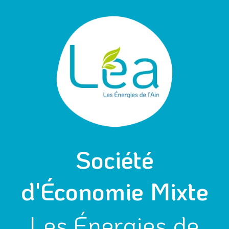
Aller
Navigation
au
des
contenu
articles
Société
d'Économie Mixte
Les Énergies de