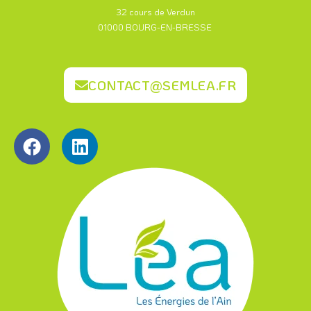
32 cours de Verdun
01000 BOURG-EN-BRESSE
CONTACT@SEMLEA.FR
F
L
a
i
c
n
e
k
b
e
o
d
o
i
k
n