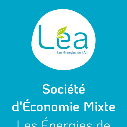
Aller
au
contenu
Société
d'Économie Mixte
Les Énergies de