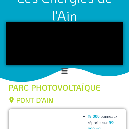
l'Ain
Menu
PARC PHOTOVOLTAÏQUE
PONT D'AIN
18 000
panneaux
répartis sur
59
000 m²