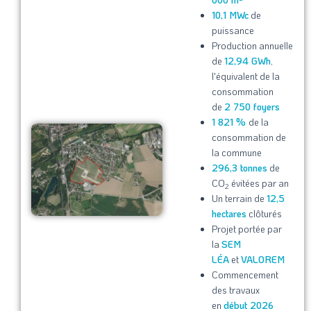
10,1 MWc
de
puissance
Production annuelle
de
12,94 GWh
,
l'équivalent de la
consommation
de
2 750 foyers
1 821 %
de la
consommation de
la commune
296,3 tonnes
de
CO
évitées par an
2
Un terrain de
12,5
hectares
clôturés
Projet portée par
la
SEM
LÉA
et
VALOREM
Commencement
des travaux
en
début 2026