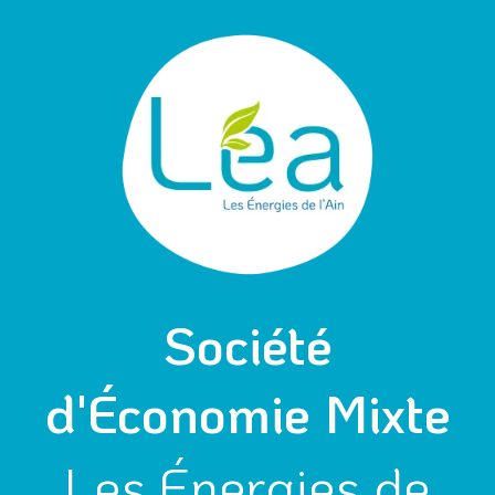
Aller
Navigation
au
des
contenu
articles
Société
d'Économie Mixte
Les Énergies de