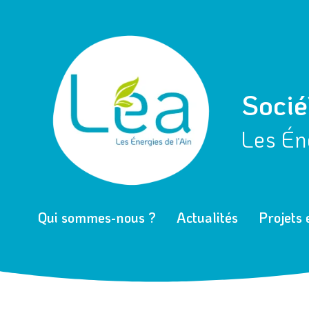
Aller
Navigation
au
des
contenu
articles
Socié
Les Éne
Qui sommes-nous ?
Actualités
Projets 