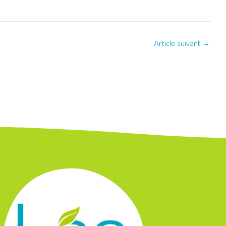
Article suivant
→