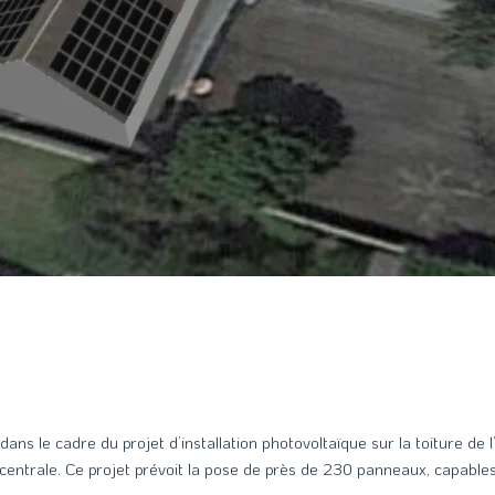
ans le cadre du projet d’installation photovoltaïque sur la toiture de
te centrale. Ce projet prévoit la pose de près de 230 panneaux, capab