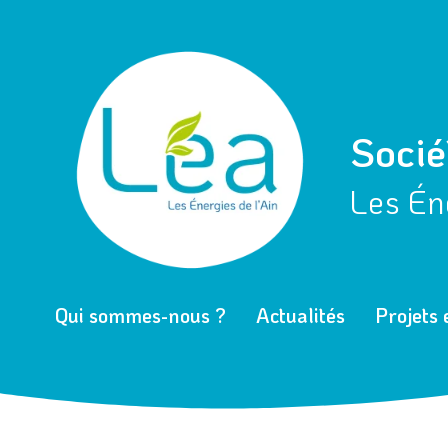
Aller
Navigation
au
des
contenu
articles
Socié
Les Éne
Qui sommes-nous ?
Actualités
Projets 