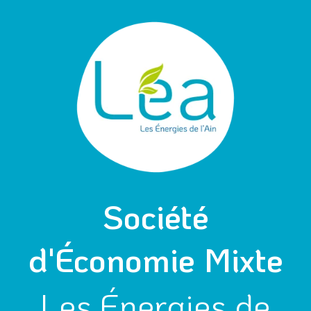
Aller
au
contenu
Société
d'Économie Mixte
Les Énergies de