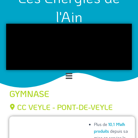
l'Ain
Menu
GYMNASE
CC VEYLE - PONT-DE-VEYLE
Plus de
10,1 MWh
produits
depuis sa
mise en service le