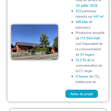
20 juillet 2026
321
panneaux
répartis sur
641 m²
148 kWc
de
puissance
Production annuelle
de
173 943 kWh
soit l'équivalent de
la consommation
de
37 foyers
12,3 %
de la
consommation de
la CC Veyle
4 tonnes
de CO
2
évitées par an
Actus du projet