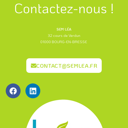
Contactez-nous !
SEM LÉA
32 cours de Verdun
01000 BOURG-EN-BRESSE
CONTACT@SEMLEA.FR
F
L
a
i
c
n
e
k
b
e
o
d