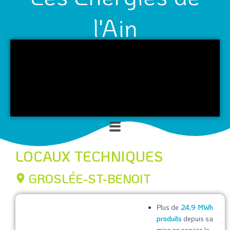
l'Ain
Menu
LOCAUX TECHNIQUES
GROSLÉE-ST-BENOIT
Plus de
24,9 MWh
produits
depuis sa
mise en service le