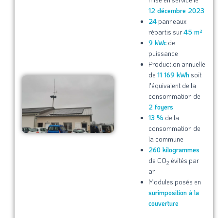
12 décembre 2023
24
panneaux
répartis sur
45 m²
9 kWc
de
puissance
Production annuelle
de
11 169 kWh
soit
l'équivalent de la
consommation de
2 foyers
13 %
de la
consommation de
la commune
260 kilogrammes
de CO
évités par
2
an
Modules posés en
surimposition à la
couverture