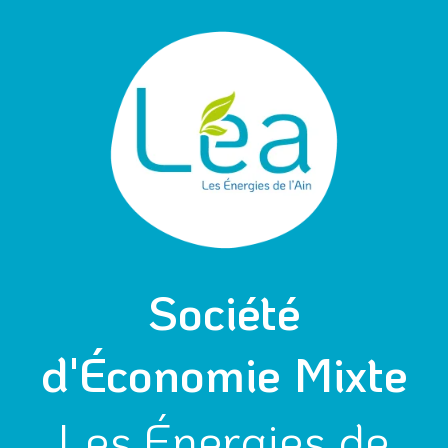
Aller
au
contenu
Société
d'Économie Mixte
Les Énergies de