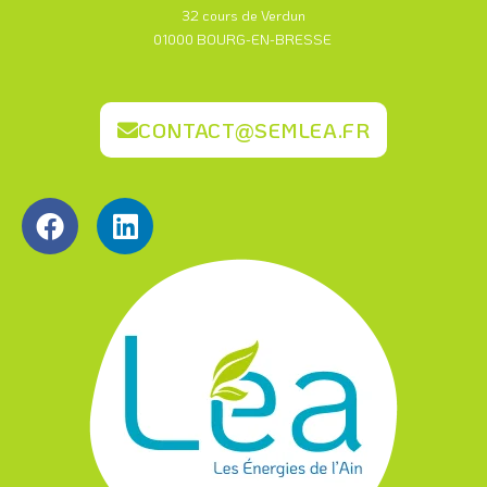
32 cours de Verdun
01000 BOURG-EN-BRESSE
CONTACT@SEMLEA.FR
F
L
a
i
c
n
e
k
b
e
o
d
o
i
k
n