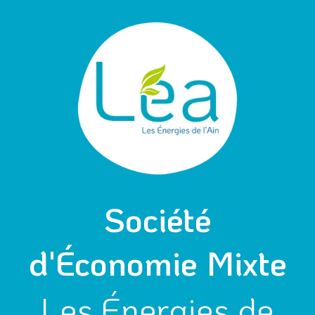
Aller
au
contenu
Société
d'Économie Mixte
Les Énergies de