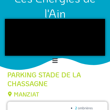
l'Ain
Menu
PARKING STADE DE LA
CHASSAGNE
MANZIAT
2
ombrières