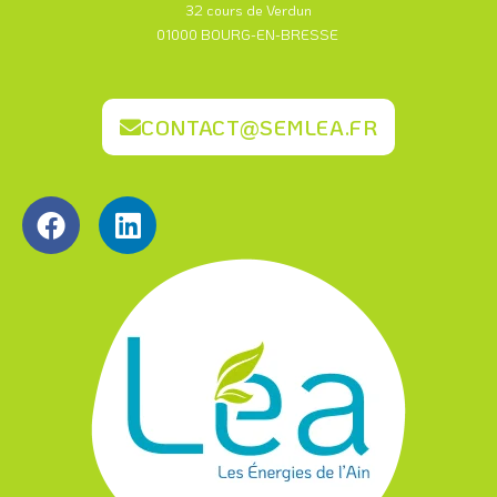
32 cours de Verdun
01000 BOURG-EN-BRESSE
CONTACT@SEMLEA.FR
F
L
a
i
c
n
e
k
b
e
o
d
o
i
k
n