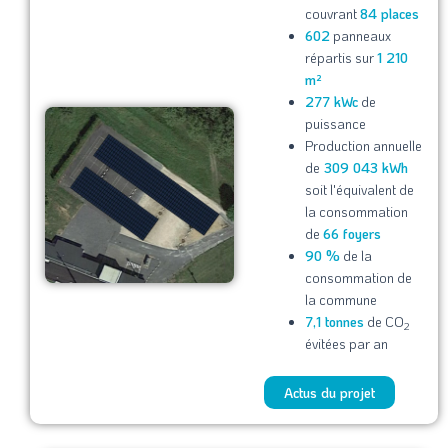
couvrant
84 places
602
panneaux
répartis sur
1 210
m²
277 kWc
de
puissance
Production annuelle
de
309 043 kWh
soit l'équivalent de
la consommation
de
66 foyers
90 %
de la
consommation de
la commune
7,1 tonnes
de CO
2
évitées par an
Actus du projet